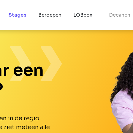
Stages
Beroepen
LOBbox
Decanen
r een
?
en in de regio
e ziet meteen alle