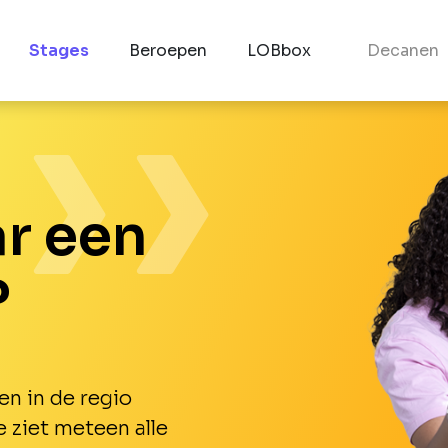
Stages
Beroepen
LOBbox
Decanen
r een
?
en in de regio
e ziet meteen alle