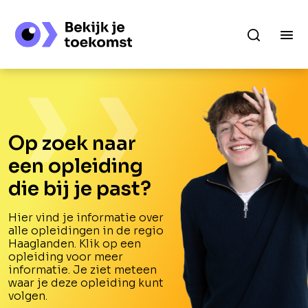
Op zoek naar
een opleiding
die bij je past?
Hier vind je informatie over
alle opleidingen in de regio
Haaglanden. Klik op een
opleiding voor meer
informatie. Je ziet meteen
waar je deze opleiding kunt
volgen.