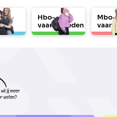
ute­
Hbo-
Mbo-
vaardigheden
vaard
wil jij meer
r weten?