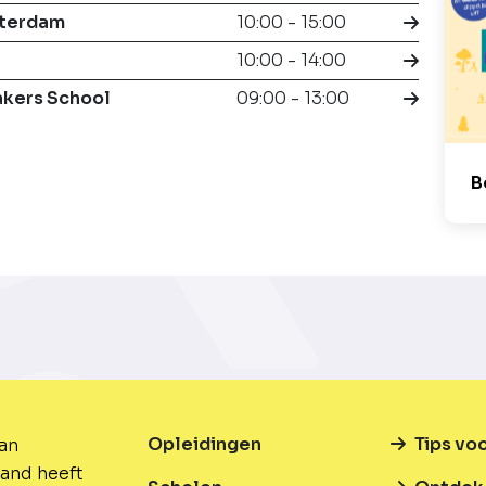
tterdam
10:00 - 15:00
10:00 - 14:00
akers School
09:00 - 13:00
B
Opleidingen
Tips vo
van
and heeft