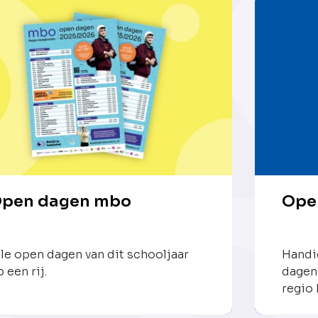
pen dagen mbo
Ope
lle open dagen van dit schooljaar
Handig
 een rij.
dagen
regio