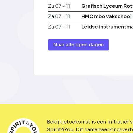
Za 07 - 11
Grafisch Lyceum Ro
Za 07 - 11
HMC mbo vakschool
Za 07 - 11
Leidse instrumentm
Naar alle open dagen
Bekijkjetoekomst is een initiatief 
Spirit4You.
Dit samenwerkingsverb