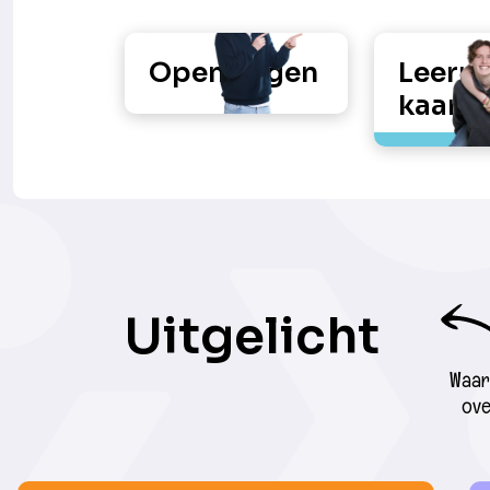
Open dagen
Leerro
kaart
Uitgelicht
Waar 
ove