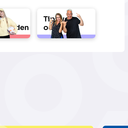
Tips voor
igheden
ouders