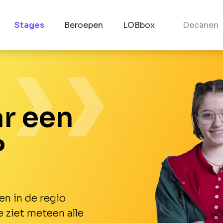
Stages
Beroepen
LOBbox
Decanen
r een
?
en in de regio
e ziet meteen alle