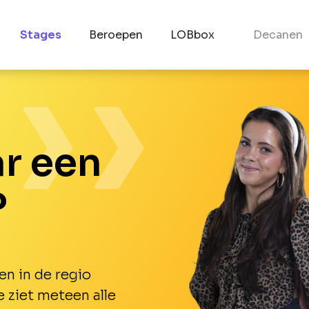
Stages
Beroepen
LOBbox
Decanen
r een
?
en in de regio
e ziet meteen alle