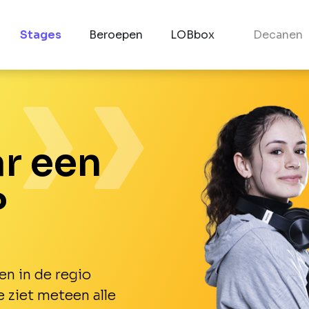
Stages
Beroepen
LOBbox
Decanen
r een
?
en in de regio
e ziet meteen alle