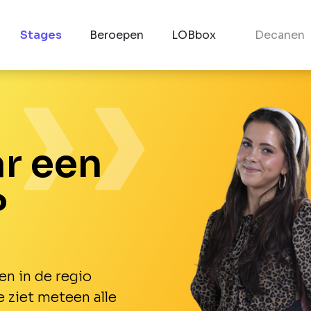
Stages
Beroepen
LOBbox
Decanen
r een
?
en in de regio
e ziet meteen alle