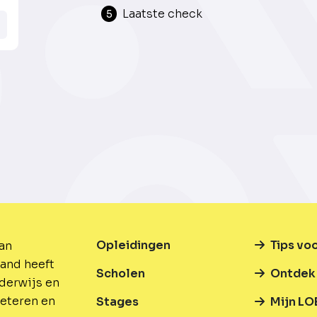
Laatste check
5
Opleidingen
Tips vo
van
and heeft
Scholen
Ontdek 
nderwijs en
beteren en
Stages
Mijn LO