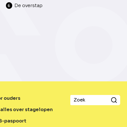
De overstap
6
or ouders
alles over stagelopen
B-paspoort