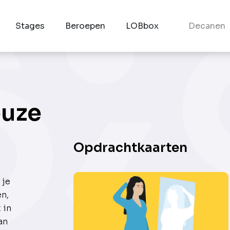
Stages
Beroepen
LOBbox
Decanen
euze
Opdrachtkaarten
 je
en,
 in
an