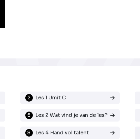
2
Les 1 Umit C
5
Les 2 Wat vind je van de les?
8
Les 4 Hand vol talent