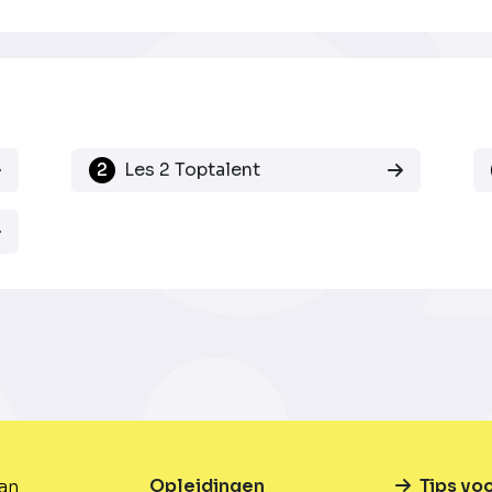
2
Les 2 Toptalent
Opleidingen
Tips vo
van