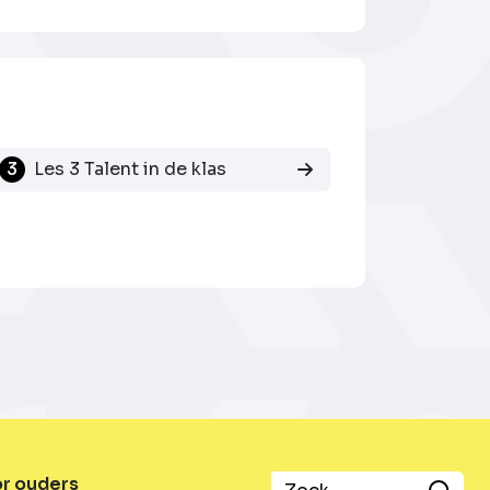
3
Les 3 Talent in de klas
or ouders