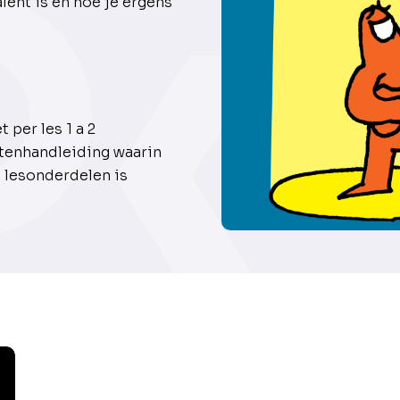
lent is en hoe je ergens
 per les 1 a 2
ntenhandleiding waarin
e lesonderdelen is