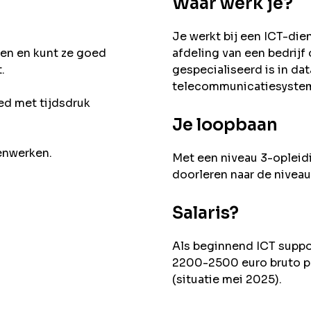
Waar werk je?
Je werkt bij een ICT-die
gen en kunt ze goed
afdeling van een bedrijf o
.
gespecialiseerd is in da
telecommunicatiesyste
ed met tijdsdruk
Je loopbaan
enwerken.
Met een niveau 3-opleidi
doorleren naar de niveau
Salaris?
Als beginnend ICT suppor
2200-2500 euro bruto p
(situatie mei 2025).