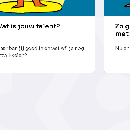
at is jouw talent?
Zo g
met
aar ben jij goed in en wat wil je nog
Nu én 
ntwikkelen?