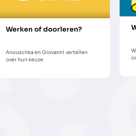
W
Werken of doorleren?
W
Anouschka en Giovanni vertellen
o
over hun keuze.