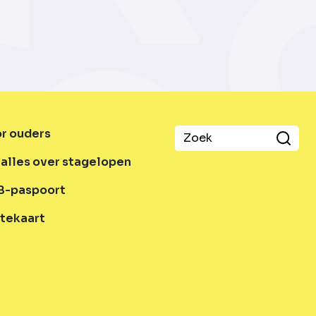
or ouders
alles over stagelopen
B-paspoort
tekaart