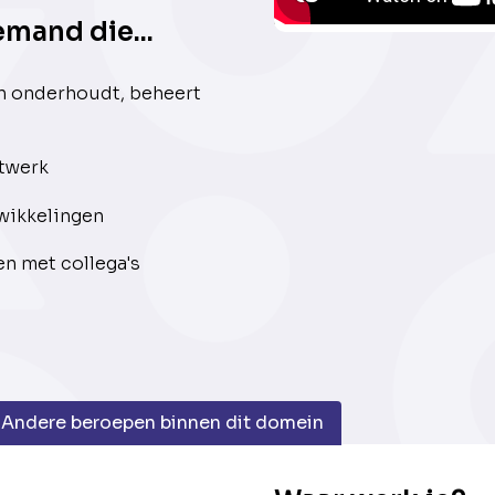
emand die...
n onderhoudt, beheert
etwerk
wikkelingen
en met collega's
Andere beroepen binnen dit domein