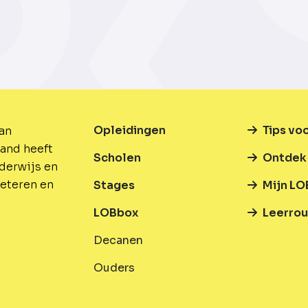
Opleidingen
Tips vo
van
and heeft
Scholen
Ontdek 
nderwijs en
beteren en
Stages
Mijn LO
LOBbox
Leerrou
Decanen
Ouders