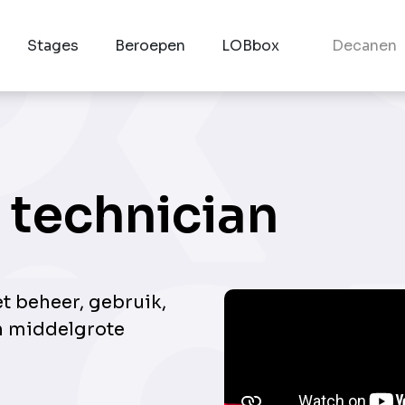
Stages
Beroepen
LOBbox
Decanen
 technician
t beheer, gebruik,
n middelgrote