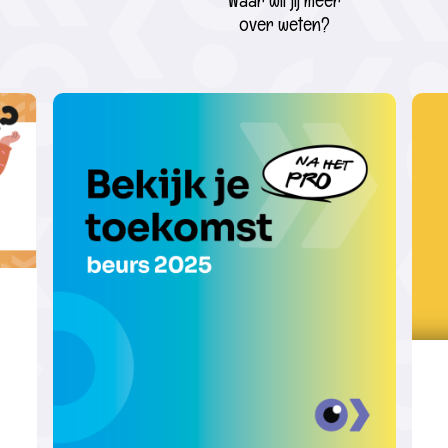
Waar wil jij meer
over weten?