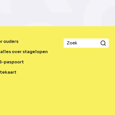
or ouders
alles over stagelopen
B-paspoort
tekaart