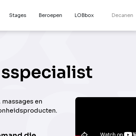
Stages
Beroepen
LOBbox
Decanen
sspecialist
, massages en
oonheidsproducten.
emand die...