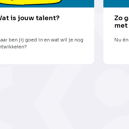
at is jouw talent?
Zo g
met
aar ben jij goed in en wat wil je nog
Nu én 
ntwikkelen?