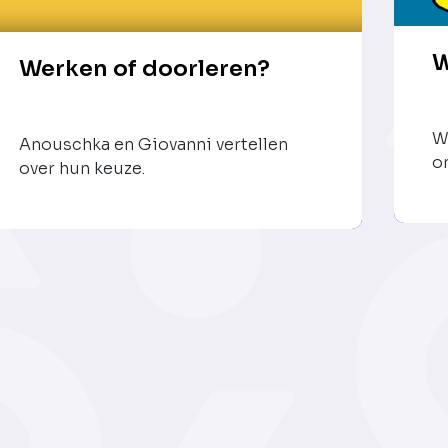
W
Werken of doorleren?
W
Anouschka en Giovanni vertellen
o
over hun keuze.