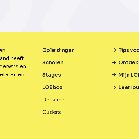
Opleidingen
Tips vo
van
and heeft
Scholen
Ontdek 
nderwijs en
beteren en
Stages
Mijn LO
LOBbox
Leerrou
Decanen
Ouders