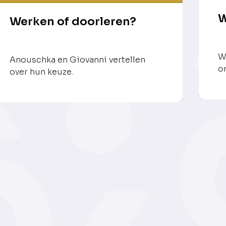
W
Werken of doorleren?
W
Anouschka en Giovanni vertellen
o
over hun keuze.