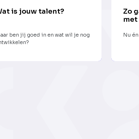
at is jouw talent?
Zo g
met
aar ben jij goed in en wat wil je nog
Nu én 
ntwikkelen?