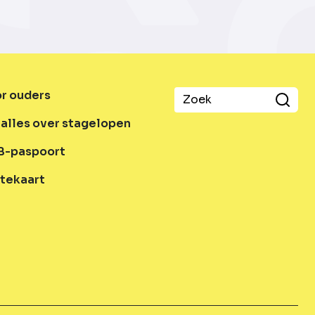
or ouders
alles over stagelopen
B-paspoort
tekaart