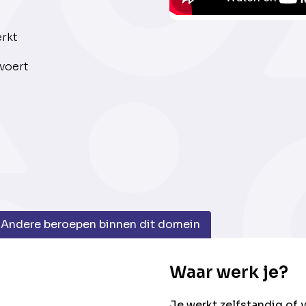
erkt
voert
Andere beroepen binnen dit domein
Waar werk je?
Je werkt zelfstandig of 