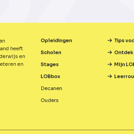
Opleidingen
Tips vo
van
and heeft
Scholen
Ontdek 
nderwijs en
beteren en
Stages
Mijn LO
LOBbox
Leerrou
Decanen
Ouders