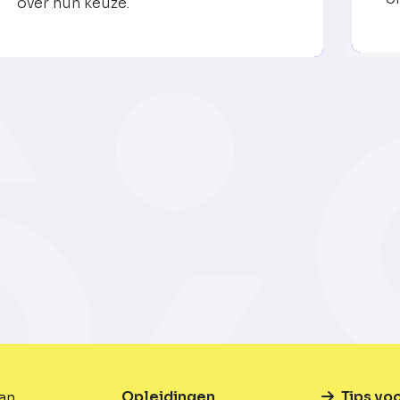
over hun keuze.
Opleidingen
Tips vo
van