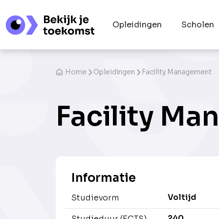
Opleidingen
Scholen
Home
Opleidingen
Facility Management
Facility M
Informatie
Voltijd
Studievorm
240
Studieduur (ECTS)