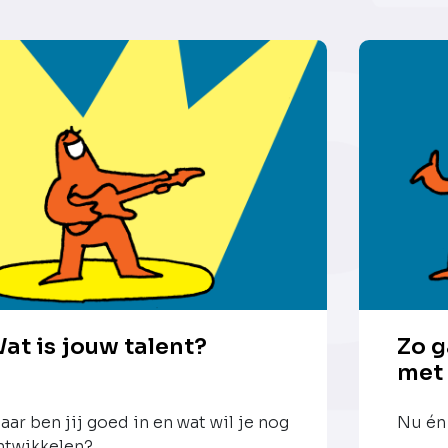
at is jouw talent?
Zo g
met
aar ben jij goed in en wat wil je nog
Nu én 
ntwikkelen?