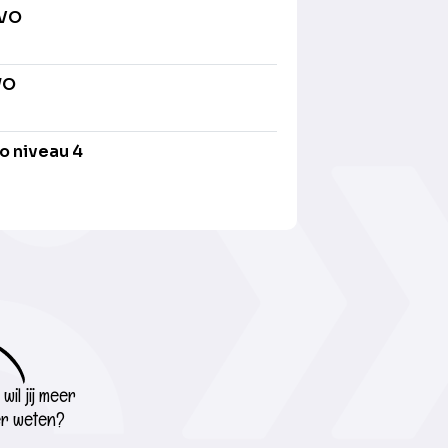
AVO
WO
o niveau 4
wil jij meer
r weten?