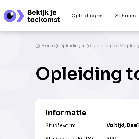
Opleidingen
Scholen
Home
Opleidingen
Opleiding tot Verplee
Opleiding t
Informatie
Voltijd, Deel
Studievorm
240
Studieduur (ECTS)