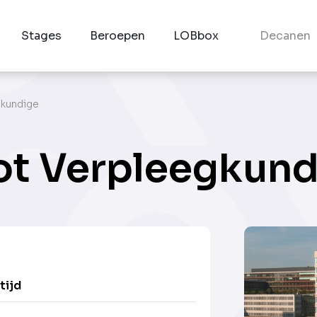
Stages
Beroepen
LOBbox
Decanen
gkundige
ot Verpleegkun
tijd