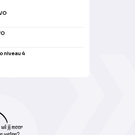
AVO
WO
o niveau 4
wil jij meer
r weten?