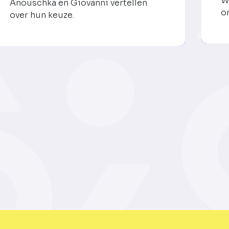
W
Anouschka en Giovanni vertellen
o
over hun keuze.