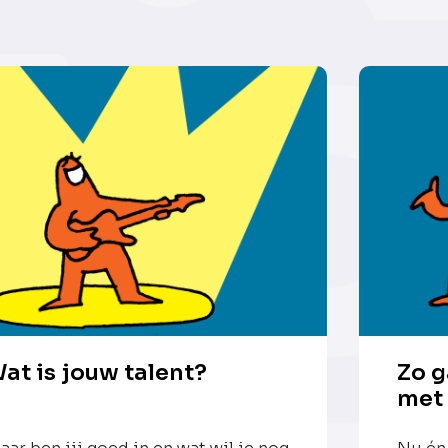
at is jouw talent?
Zo g
met