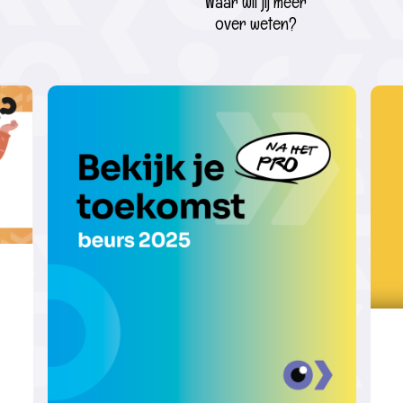
Waar wil jij meer
over weten?