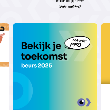
Waar wil jij meer
over weten?