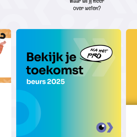
Waar wil jij meer
over weten?