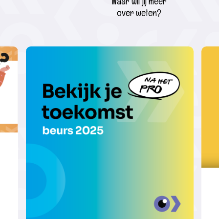
Waar wil jij meer
over weten?