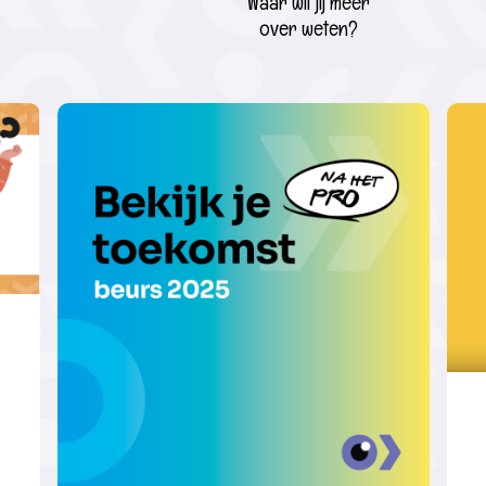
Waar wil jij meer
over weten?