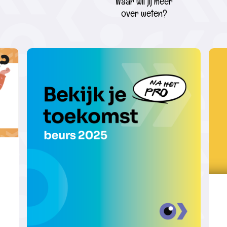
Waar wil jij meer
over weten?