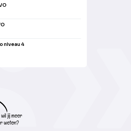
AVO
WO
o niveau 4
wil jij meer
r weten?