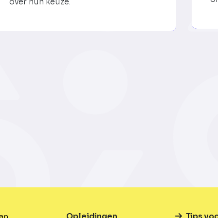
over hun keuze.
Opleidingen
Tips vo
van