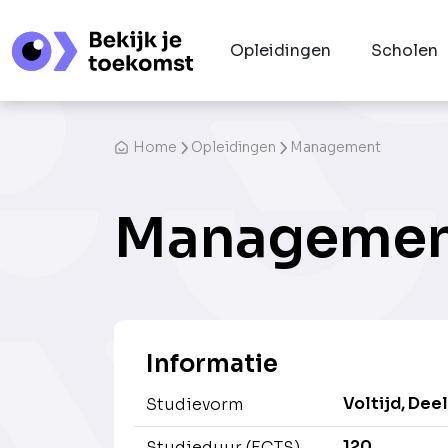
Opleidingen
Scholen
Home
Opleidingen
Management
Manageme
Informatie
Voltijd, Deel
Studievorm
120
Studieduur (ECTS)