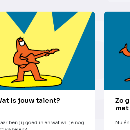
at is jouw talent?
Zo g
met
aar ben jij goed in en wat wil je nog
Nu én 
ntwikkelen?