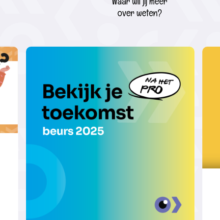
Waar wil jij meer
over weten?