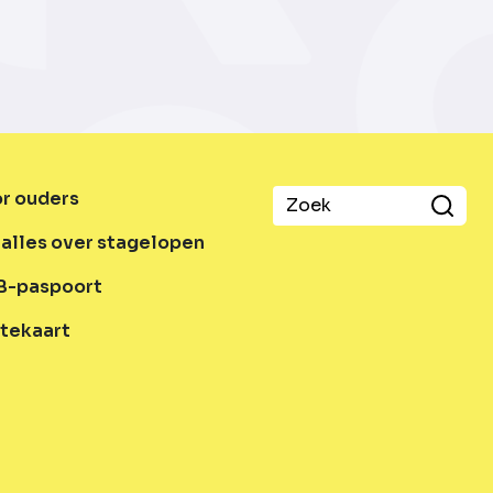
or ouders
alles over stagelopen
B-paspoort
tekaart