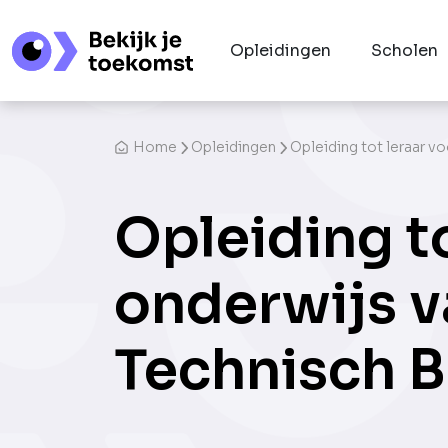
Opleidingen
Scholen
Home
Opleidingen
Opleiding tot leraar v
Opleiding t
onderwijs v
Technisch 