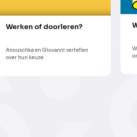
W
Werken of doorleren?
W
Anouschka en Giovanni vertellen
o
over hun keuze.