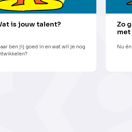
at is jouw talent?
Zo g
met
aar ben jij goed in en wat wil je nog
Nu én 
ntwikkelen?