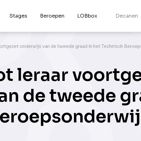
Stages
Beroepen
LOBbox
Decanen
oortgezet onderwijs van de tweede graad in het Technisch Beroe
ot leraar voortg
an de tweede gr
Beroepsonderwij