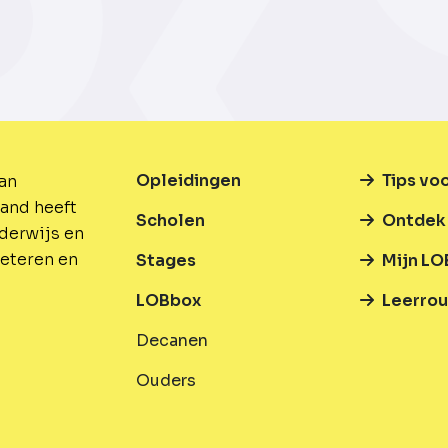
Opleidingen
Tips vo
van
and heeft
Scholen
Ontdek 
nderwijs en
beteren en
Stages
Mijn LO
LOBbox
Leerrou
Decanen
Ouders