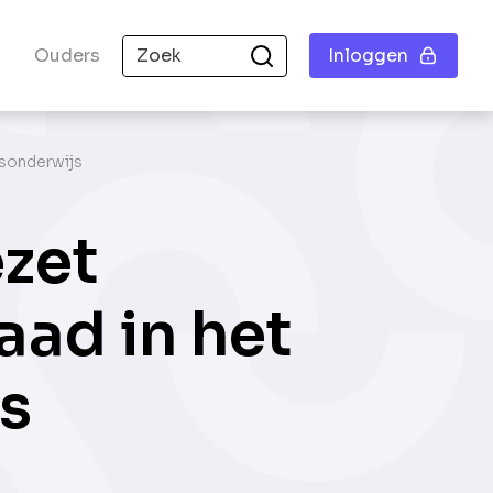
Ouders
Inloggen
psonderwijs
ezet
aad in het
s