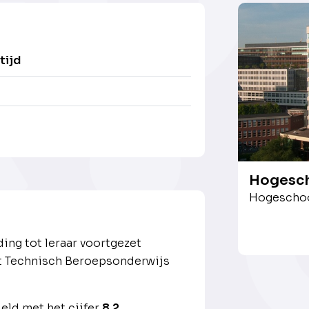
tijd
Hogesch
Hogeschoo
ng tot leraar voortgezet
et Technisch Beroepsonderwijs
ld met het cijfer
8.2