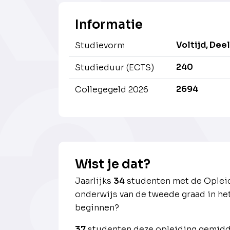
Informatie
Voltijd, Deel
Studievorm
240
Studieduur (ECTS)
2694
Collegegeld 2026
Wist je dat?
Jaarlijks
34
studenten met de Opleidi
onderwijs van de tweede graad in h
beginnen?
37
studenten deze opleiding gemidde