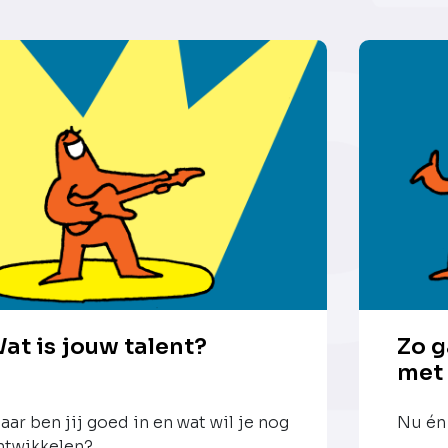
at is jouw talent?
Zo g
met
aar ben jij goed in en wat wil je nog
Nu én 
ntwikkelen?