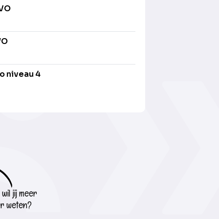
AVO
WO
o niveau 4
wil jij meer
r weten?