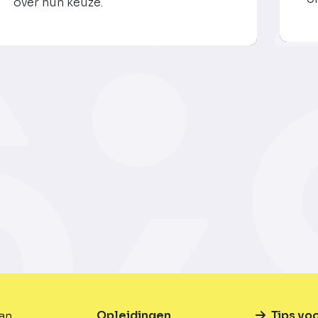
over hun keuze.
Opleidingen
Tips vo
van