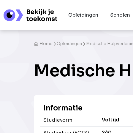
Opleidingen
Scholen
Home
Opleidingen
Medische Hulpverleni
Medische H
Informatie
Voltijd
Studievorm
240
Studieduur (ECTS)