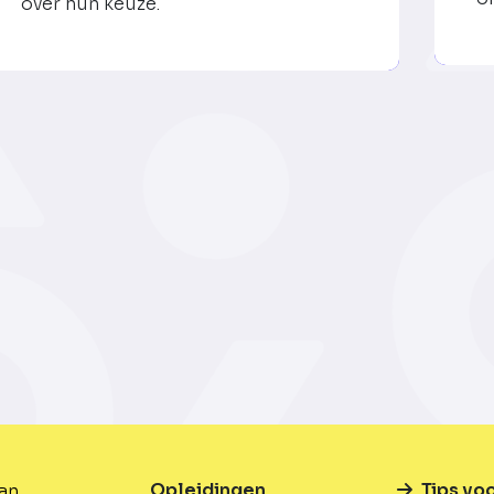
over hun keuze.
Opleidingen
Tips vo
van