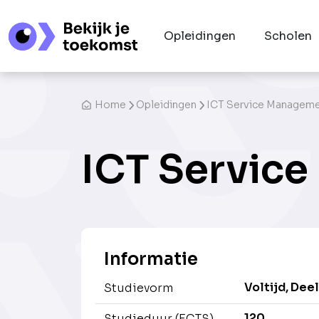
Opleidingen
Scholen
Home
Opleidingen
ICT Service Managem
ICT Servic
Informatie
Voltijd, Deel
Studievorm
120
Studieduur (ECTS)