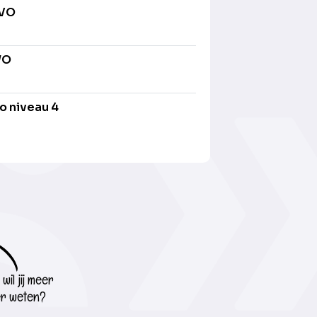
AVO
WO
o niveau 4
wil jij meer
r weten?