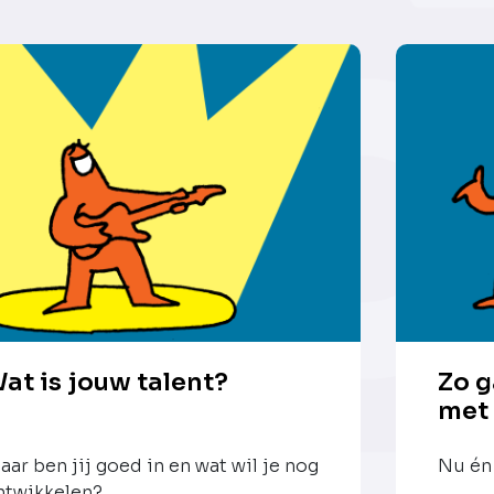
at is jouw talent?
Zo g
met
aar ben jij goed in en wat wil je nog
Nu én 
ntwikkelen?