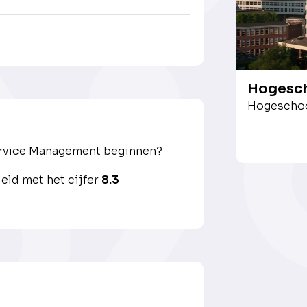
Hogesch
Hogeschoo
ervice Management beginnen?
ld met het cijfer
8.3