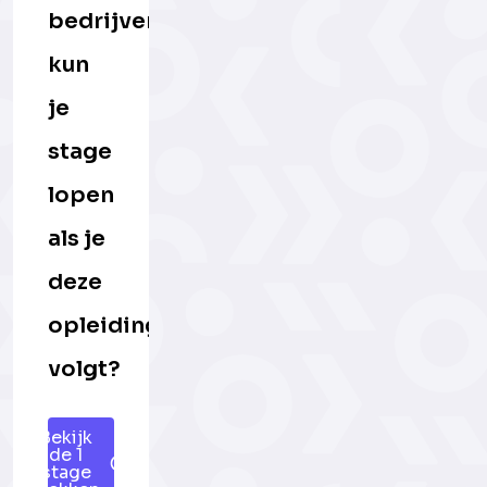
bedrijven
kun
je
stage
lopen
als je
deze
opleiding
volgt?
Bekijk
de 1
stage