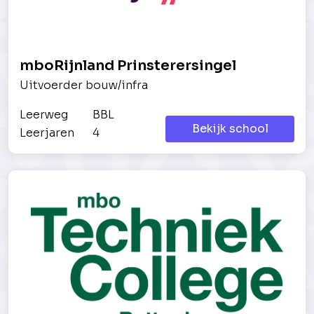
mboRijnland Prinsterersingel
Uitvoerder bouw/infra
Leerweg
BBL
Bekijk school
Leerjaren
4