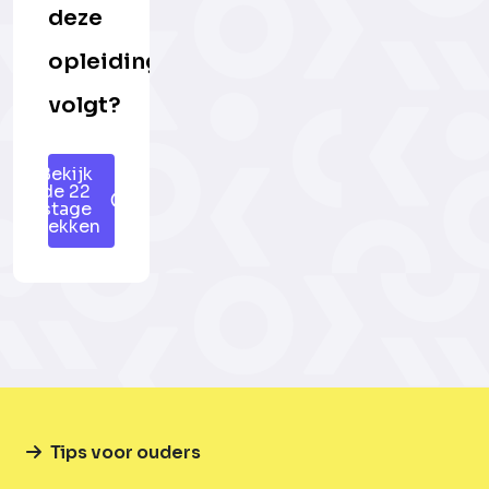
deze
opleiding
volgt?
Bekijk
de 22
stage
plekken
Tips voor ouders