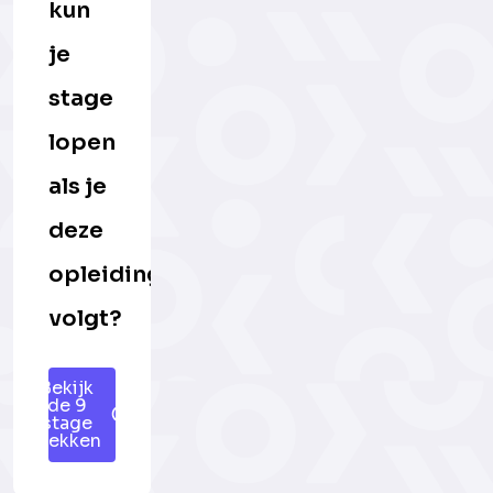
kun
je
stage
lopen
als je
deze
opleiding
volgt?
Bekijk
de 9
stage
plekken