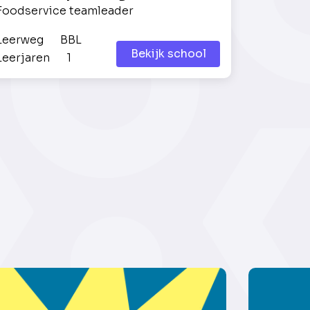
Foodservice teamleader
Leerweg
BBL
Bekijk school
Leerjaren
1