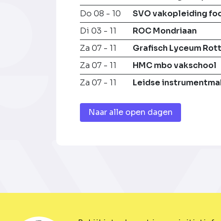
Do 08 - 10
SVO vakopleiding fo
Di 03 - 11
ROC Mondriaan
Za 07 - 11
Grafisch Lyceum Rot
Za 07 - 11
HMC mbo vakschool
Za 07 - 11
Leidse instrumentma
Naar alle open dagen