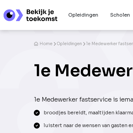
Opleidingen
Scholen
Home
Opleidingen
1e Medewerker fastser
1e Medewerk
1e Medewerker fastservice is ieman
broodjes bereidt, maaltijden klaarma
luistert naar de wensen van gasten 