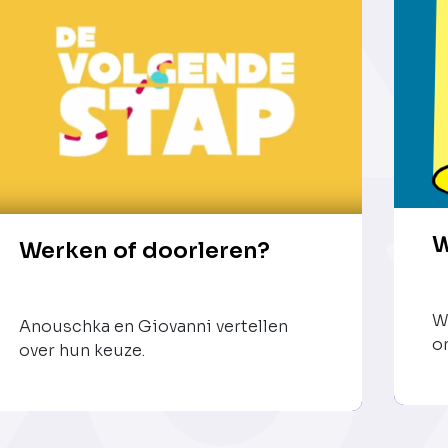
W
Werken of doorleren?
W
Anouschka en Giovanni vertellen
o
over hun keuze.