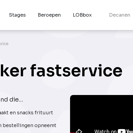
Stages
Beroepen
LOBbox
Decanen
vice
er fastservice
d die...
akt en snacks frituurt
en bestellingen opneemt