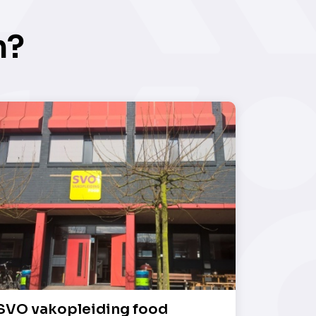
n?
SVO vakopleiding food