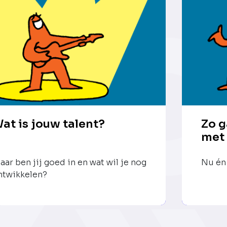
at is jouw talent?
Zo g
met
aar ben jij goed in en wat wil je nog
Nu én 
ntwikkelen?