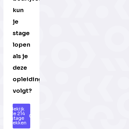
kun
je
stage
lopen
als je
deze
opleiding
volgt?
Bekijk
de 214
stage
plekken