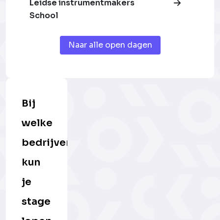
Leidse instrumentmakers
School
Naar alle open dagen
Bij
welke
bedrijven
kun
je
stage