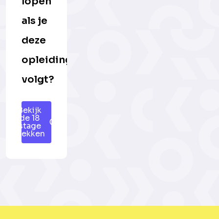
lopen
als je
deze
opleiding
volgt?
Bekijk
de 18
stage
plekken