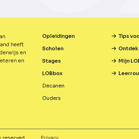
Opleidingen
Tips vo
van
and heeft
Scholen
Ontdek 
nderwijs en
beteren en
Stages
Mijn LO
LOBbox
Leerrou
Decanen
Ouders
s reserved.
Privacy