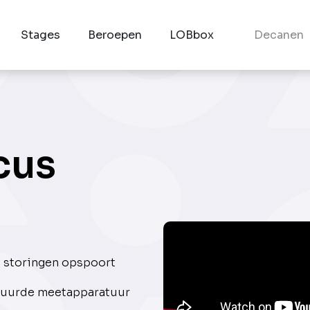
Stages
Beroepen
LOBbox
Decanen
cus
e storingen opspoort
stuurde meetapparatuur