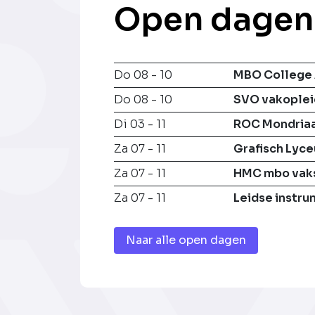
Open dagen
Do 08 - 10
MBO College 
Do 08 - 10
SVO vakoplei
Di 03 - 11
ROC Mondria
Za 07 - 11
Grafisch Lyc
Za 07 - 11
HMC mbo vak
Za 07 - 11
Leidse instr
Naar alle open dagen