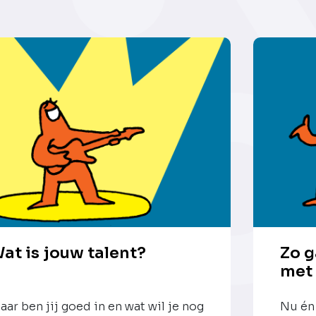
at is jouw talent?
Zo g
met
aar ben jij goed in en wat wil je nog
Nu én 