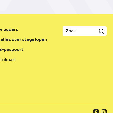
or ouders
alles over stagelopen
B-paspoort
tekaart