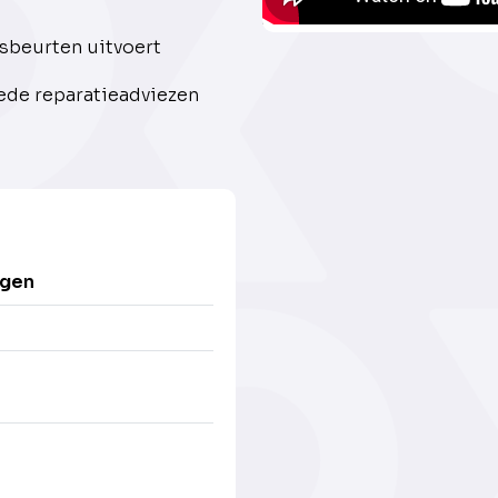
sbeurten uitvoert
oede reparatieadviezen
igen