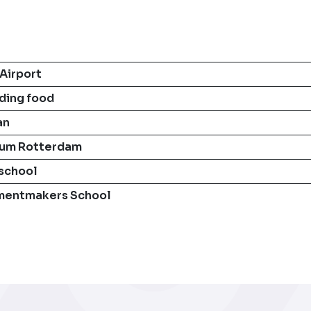
Airport
ding food
an
eum Rotterdam
school
umentmakers School