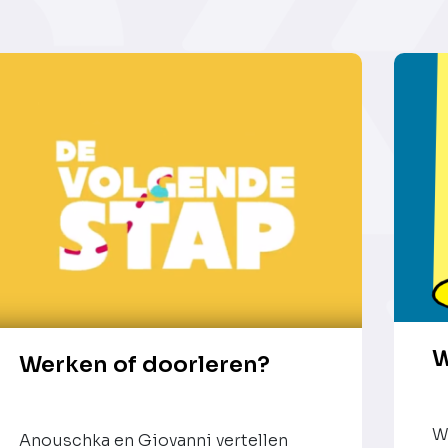
W
Werken of doorleren?
W
Anouschka en Giovanni vertellen