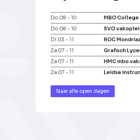
Do 08 - 10
MBO College 
Do 08 - 10
SVO vakoplei
Di 03 - 11
ROC Mondria
Za 07 - 11
Grafisch Lyc
Za 07 - 11
HMC mbo vak
Za 07 - 11
Leidse instr
Naar alle open dagen