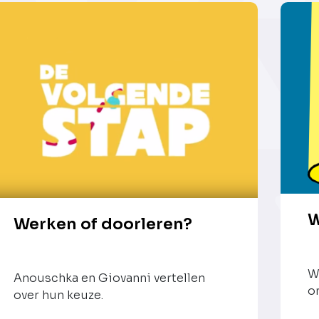
W
Werken of doorleren?
W
Anouschka en Giovanni vertellen
o
over hun keuze.