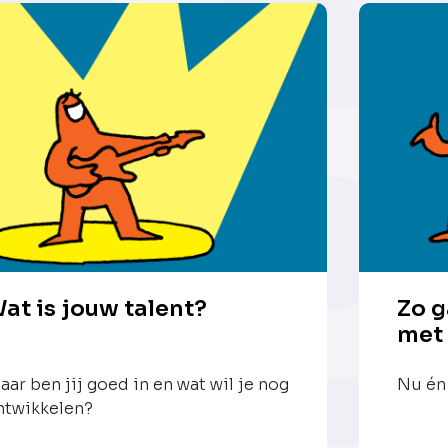
at is jouw talent?
Zo g
met
aar ben jij goed in en wat wil je nog
Nu én 
ntwikkelen?