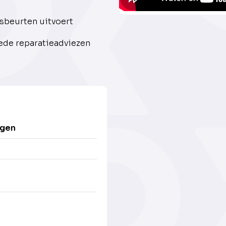
sbeurten uitvoert
oede reparatieadviezen
igen