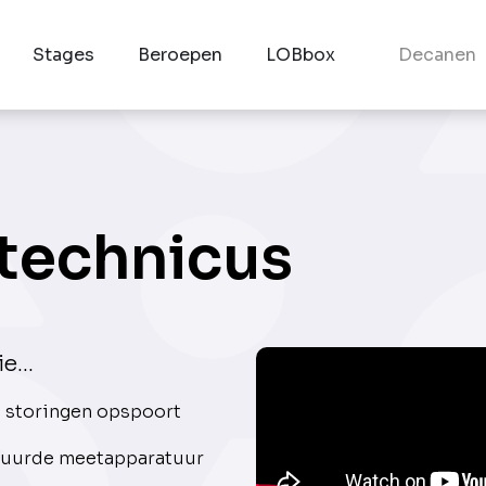
Stages
Beroepen
LOBbox
Decanen
technicus
e...
e storingen opspoort
stuurde meetapparatuur