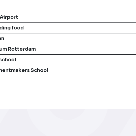
Airport
ding food
an
eum Rotterdam
school
umentmakers School