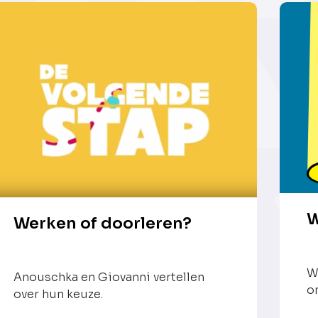
W
Werken of doorleren?
W
Anouschka en Giovanni vertellen
o
over hun keuze.