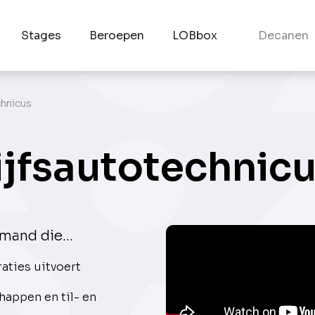
Stages
Beroepen
LOBbox
Decanen
chnicus
ijfsautotechnic
mand die...
ties uitvoert
appen en til- en