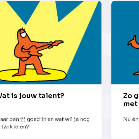
at is jouw talent?
Zo g
met
aar ben jij goed in en wat wil je nog
Nu én 
ntwikkelen?