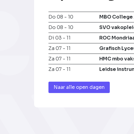
Do 08 - 10
MBO College 
Do 08 - 10
SVO vakoplei
Di 03 - 11
ROC Mondria
Za 07 - 11
Grafisch Lyc
Za 07 - 11
HMC mbo vak
Za 07 - 11
Leidse instr
Naar alle open dagen