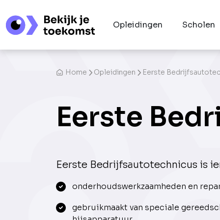
Opleidingen
Scholen
Home
Opleidingen
Eerste Bedrijfsautote
Eerste Bedr
Eerste Bedrijfsautotechnicus is ie
onderhoudswerkzaamheden en repara
gebruikmaakt van speciale gereedsch
hijsapparatuur