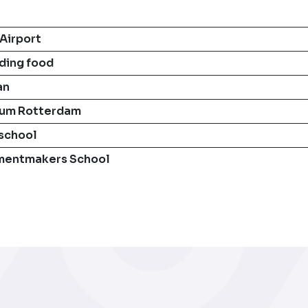
Airport
ding food
an
eum Rotterdam
school
umentmakers School