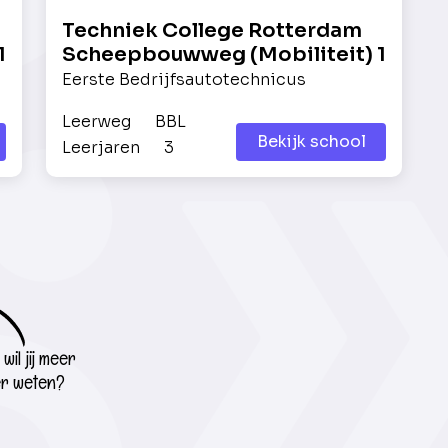
Techniek College Rotterdam
1
Scheepbouwweg (Mobiliteit) 1
Eerste Bedrijfsautotechnicus
Leerweg
BBL
Bekijk school
Leerjaren
3
wil jij meer
r weten?