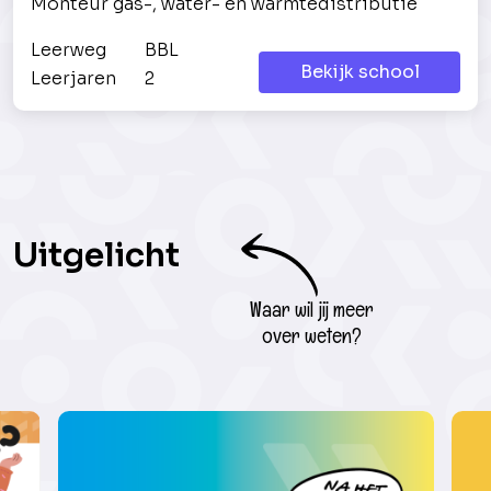
Monteur gas-, water- en warmtedistributie
Leerweg
BBL
Bekijk school
Leerjaren
2
Uitgelicht
Waar wil jij meer
over weten?