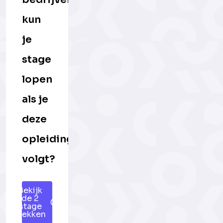
kun
je
stage
lopen
als je
deze
opleiding
volgt?
Bekijk
de 2
stage
plekken