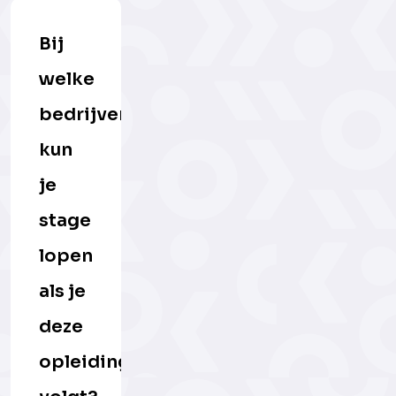
Bij
welke
bedrijven
kun
je
stage
lopen
als je
deze
opleiding