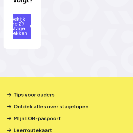
volgt?
Bekijk
de 27
stage
plekken
Tips voor ouders
Ontdek alles over stagelopen
Mijn LOB-paspoort
Leerroutekaart