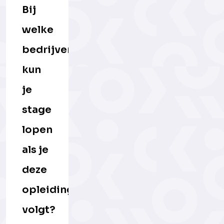
Bij
welke
bedrijven
kun
je
stage
lopen
als je
deze
opleiding
volgt?