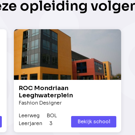
eze opleiding volge
ROC Mondriaan
Leeghwaterplein
Fashion Designer
Leerweg
BOL
Bekijk school
Leerjaren
3