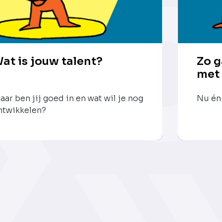
at is jouw talent?
Zo g
met
aar ben jij goed in en wat wil je nog
Nu én 
ntwikkelen?