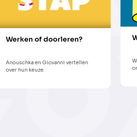
W
Werken of doorleren?
W
Anouschka en Giovanni vertellen
o
over hun keuze.