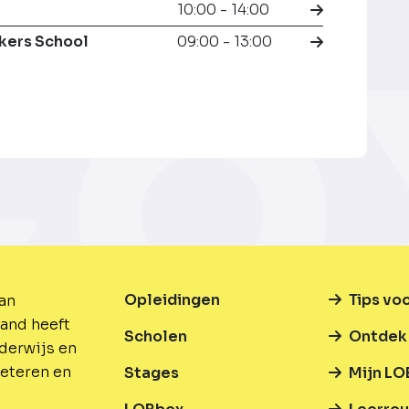
10:00 - 14:00
kers School
09:00 - 13:00
Opleidingen
Tips vo
van
and heeft
Scholen
Ontdek 
nderwijs en
beteren en
Stages
Mijn LO