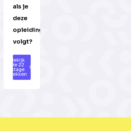
als je
deze
opleiding
volgt?
Bekijk
de 22
stage
plekken