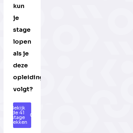
kun
je
stage
lopen
als je
deze
opleiding
volgt?
Bekijk
de 41
stage
plekken