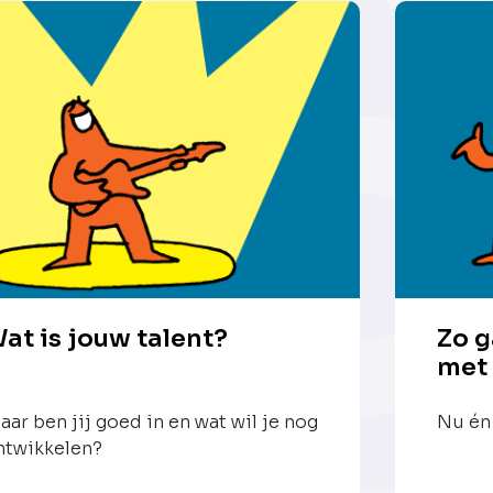
at is jouw talent?
Zo g
met
aar ben jij goed in en wat wil je nog
Nu én 
ntwikkelen?