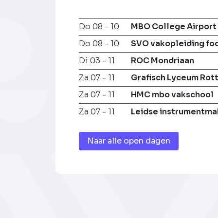
Do 08 - 10
MBO College Airport
Do 08 - 10
SVO vakopleiding fo
Di 03 - 11
ROC Mondriaan
Za 07 - 11
Grafisch Lyceum Rot
Za 07 - 11
HMC mbo vakschool
Za 07 - 11
Leidse instrumentma
Naar alle open dagen