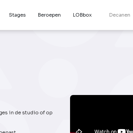
Stages
Beroepen
LOBbox
Decanen
ges in de studio of op
toepast