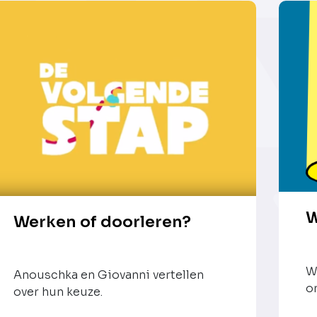
W
Werken of doorleren?
W
Anouschka en Giovanni vertellen
o
over hun keuze.