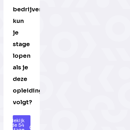
bedrijven
kun
je
stage
lopen
als je
deze
opleiding
volgt?
Bekijk
de 54
stage