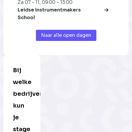
Za 07 - 11
,
09:00 - 13:00
Leidse instrumentmakers
School
Naar alle open dagen
Bij
welke
bedrijven
kun
je
stage