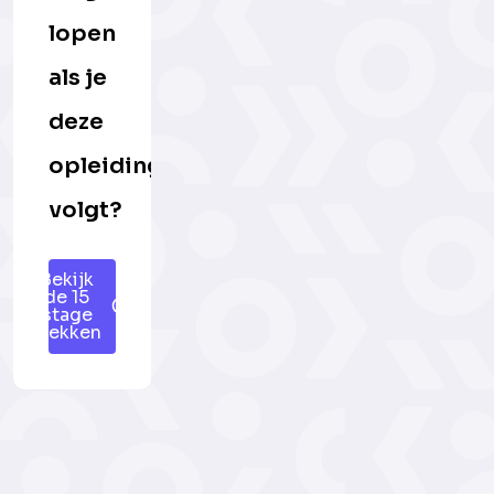
lopen
als je
deze
opleiding
volgt?
Bekijk
de 15
stage
plekken