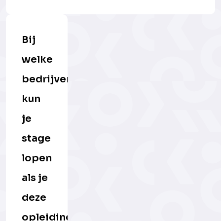
Bij
welke
bedrijven
kun
je
stage
lopen
als je
deze
opleiding