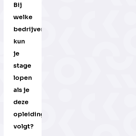
Bij
welke
bedrijven
kun
je
stage
lopen
als je
deze
opleiding
volgt?