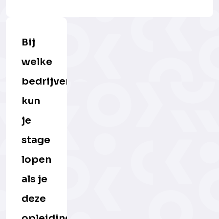
Bij
welke
bedrijven
kun
je
stage
lopen
als je
deze
opleiding