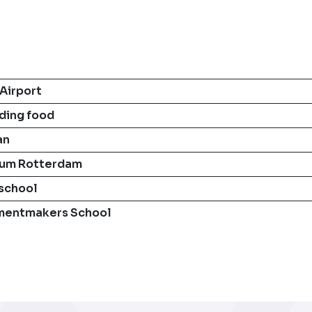
Airport
ding food
an
eum Rotterdam
school
umentmakers School