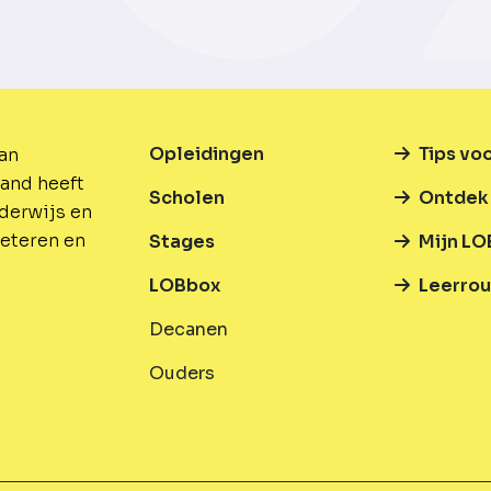
Opleidingen
Tips vo
van
and heeft
Scholen
Ontdek 
nderwijs en
beteren en
Stages
Mijn LO
LOBbox
Leerrou
Decanen
Ouders