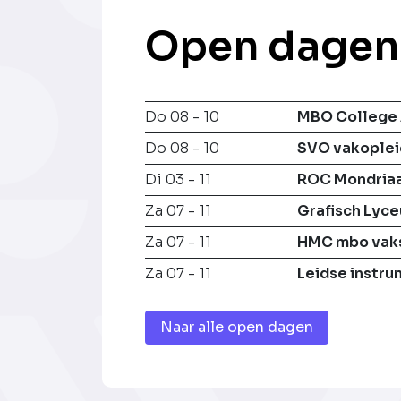
Open dagen
Do 08 - 10
MBO College 
Do 08 - 10
SVO vakoplei
Di 03 - 11
ROC Mondria
Za 07 - 11
Grafisch Lyc
Za 07 - 11
HMC mbo vak
Za 07 - 11
Leidse instr
Naar alle open dagen