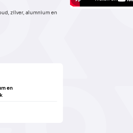
oud, zilver, alumnium en
um en
k