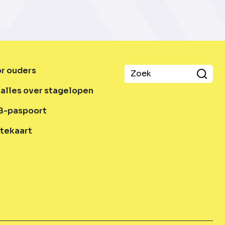
or ouders
alles over stagelopen
B-paspoort
tekaart