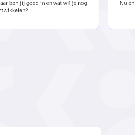
aar ben jij goed in en wat wil je nog
Nu én 
ntwikkelen?