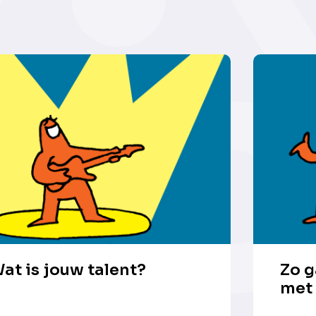
at is jouw talent?
Zo g
met